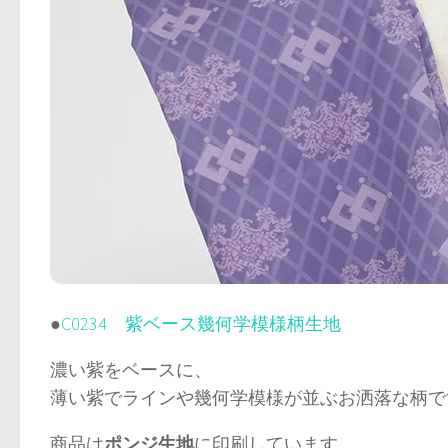
●
C0234 紫ベース幾何学模様柄生地
濃い紫をベースに、
薄い紫でラインや幾何学模様が並ぶお洒落な柄で
商品は
ポンジ生地
に印刷しています。