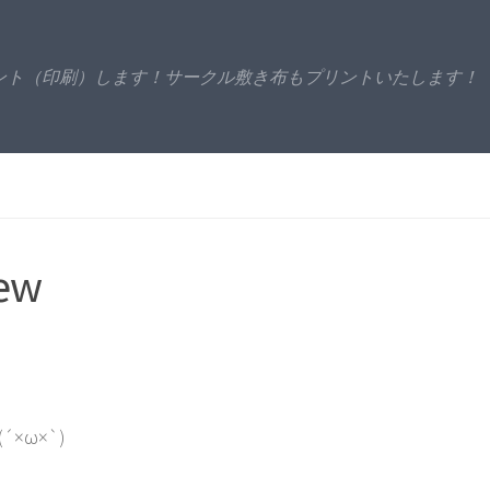
リント（印刷）します！サークル敷き布もプリントいたします！
ew
ω×`)