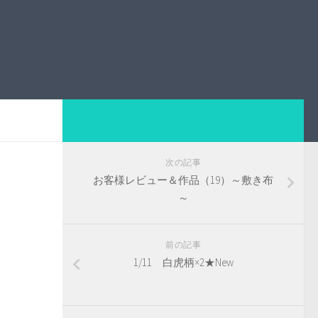
次の記事
お客様レビュー＆作品（19）～敷き布
～
前の記事
1/11 白虎柄×2★New