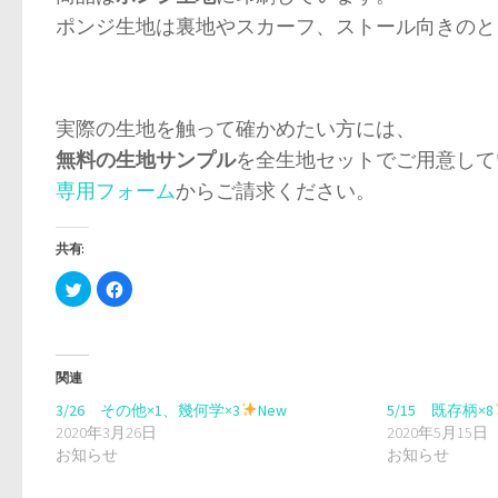
ポンジ生地は裏地やスカーフ、ストール向きのとって
実際の生地を触って確かめたい方には、
無料の生地サンプル
を全生地セットでご用意して
専用フォーム
からご請求ください。
共有:
ク
Facebook
リ
で
ッ
共
ク
有
し
す
て
る
Twitter
に
関連
で
は
共
ク
有
リ
3/26 その他×1、幾何学×3
New
5/15 既存柄×8
(新
ッ
2020年3月26日
し
ク
2020年5月15日
い
し
お知らせ
お知らせ
ウ
て
ィ
く
ン
だ