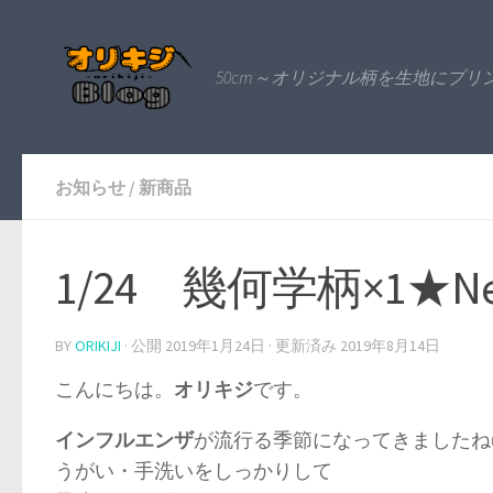
50cm～オリジナル柄を生地にプ
お知らせ
/
新商品
1/24 幾何学柄×1★N
BY
ORIKIJI
· 公開
2019年1月24日
· 更新済み
2019年8月14日
こんにちは。
オリキジ
です。
インフルエンザ
が流行る季節になってきましたね(´×
うがい・手洗いをしっかりして