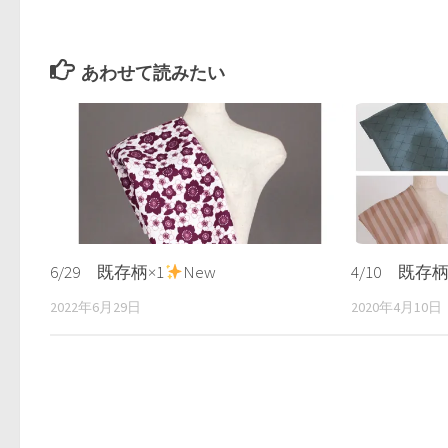
ド
さ
ウ
い
で
(新
開
し
き
い
ま
ウ
あわせて読みたい
す)
ィ
ン
ド
ウ
で
開
き
ま
す)
6/29 既存柄×1
New
4/10 既存柄
2022年6月29日
2020年4月10日