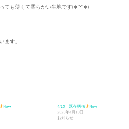
も薄くて柔らかい生地です(∗ˊ꒵ˋ∗)
います。
New
4/10 既存柄×6
New
2020年4月10日
お知らせ