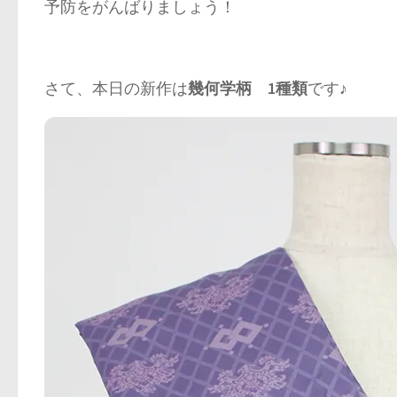
予防をがんばりましょう！
さて、本日の新作は
幾何学柄 1種類
です♪