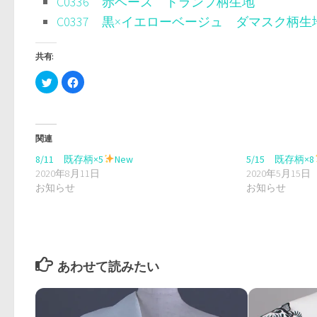
C0336 赤ベース トランプ柄生地
C0337 黒×イエローベージュ ダマスク柄生
共有:
ク
Facebook
リ
で
ッ
共
ク
有
し
す
て
る
Twitter
に
関連
で
は
共
ク
有
リ
8/11 既存柄×5
New
5/15 既存柄×8
(新
ッ
2020年8月11日
し
ク
2020年5月15日
い
し
お知らせ
お知らせ
ウ
て
ィ
く
ン
だ
ド
さ
ウ
い
で
(新
開
し
き
い
ま
ウ
あわせて読みたい
す)
ィ
ン
ド
ウ
で
開