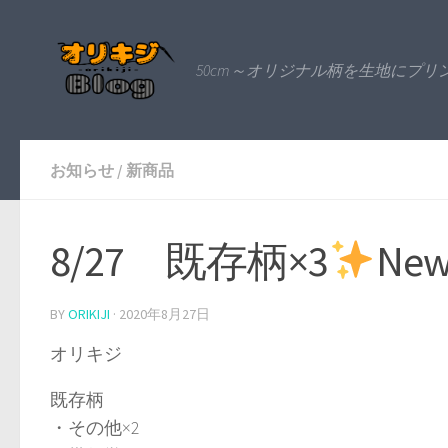
50cm～オリジナル柄を生地にプ
お知らせ
/
新商品
8/27 既存柄×3
Ne
BY
ORIKIJI
·
2020年8月27日
オリキジ
既存柄
・その他×2