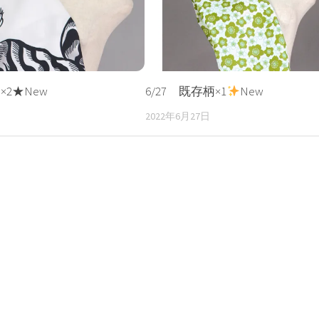
×2★New
6/27 既存柄×1
New
2022年6月27日