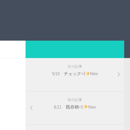
次の記事
9/10 チェック×3
New
前の記事
8/11 既存柄×5
New