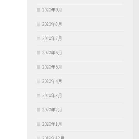
2020年9月
2020年8月
2020年7月
2020年6月
2020年5月
2020年4月
2020年3月
2020年2月
2020年1月
2019年12月