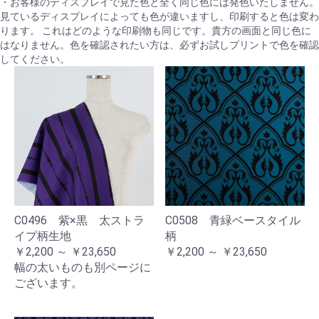
・お客様のディスプレイで見た色と全く同じ色には発色いたしません。
見ているディスプレイによっても色が違いますし、印刷すると色は変わ
ります。 これはどのような印刷物も同じです。貴方の画面と同じ色に
はなりません。色を確認されたい方は、必ずお試しプリントで色を確認
してください。
C0496 紫×黒 太ストラ
C0508 青緑ベースタイル
イプ柄生地
柄
￥2,200 ～ ￥23,650
￥2,200 ～ ￥23,650
幅の太いものも別ページに
ございます。