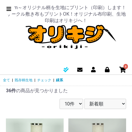
50cm～オリジナル柄を生地にプリント（印刷）します！
サークル敷き布もプリントOK！オリジナル布印刷、生地
印刷はオリキジへ！
0
全て
|
既存柄生地
|
チェック
|
緑系
36件
の商品が見つかりました