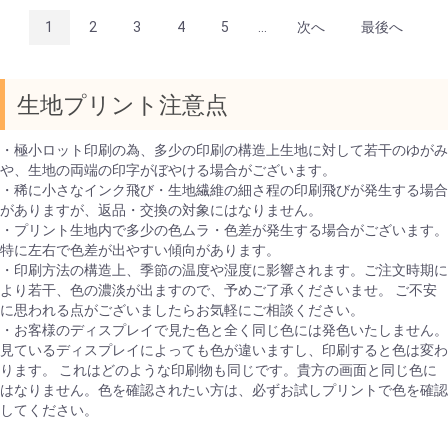
1
2
3
4
5
...
次へ
最後へ
生地プリント注意点
・極小ロット印刷の為、多少の印刷の構造上生地に対して若干のゆがみ
や、生地の両端の印字がぼやける場合がございます。
・稀に小さなインク飛び・生地繊維の細さ程の印刷飛びが発生する場合
がありますが、返品・交換の対象にはなりません。
・プリント生地内で多少の色ムラ・色差が発生する場合がございます。
特に左右で色差が出やすい傾向があります。
・印刷方法の構造上、季節の温度や湿度に影響されます。ご注文時期に
より若干、色の濃淡が出ますので、予めご了承くださいませ。 ご不安
に思われる点がございましたらお気軽にご相談ください。
・お客様のディスプレイで見た色と全く同じ色には発色いたしません。
見ているディスプレイによっても色が違いますし、印刷すると色は変わ
ります。 これはどのような印刷物も同じです。貴方の画面と同じ色に
はなりません。色を確認されたい方は、必ずお試しプリントで色を確認
してください。