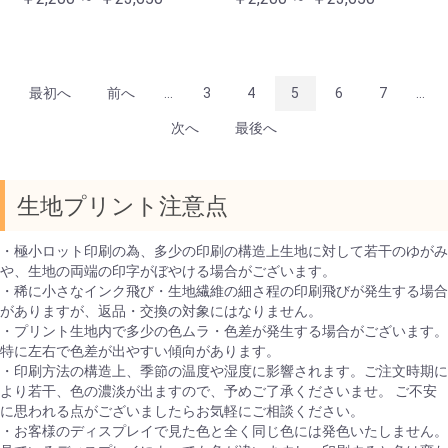
最初へ
前へ
...
3
4
5
6
7
...
次へ
最後へ
生地プリント注意点
・極小ロット印刷の為、多少の印刷の構造上生地に対して若干のゆがみ
や、生地の両端の印字がぼやける場合がございます。
・稀に小さなインク飛び・生地繊維の細さ程の印刷飛びが発生する場合
がありますが、返品・交換の対象にはなりません。
・プリント生地内で多少の色ムラ・色差が発生する場合がございます。
特に左右で色差が出やすい傾向があります。
・印刷方法の構造上、季節の温度や湿度に影響されます。ご注文時期に
より若干、色の濃淡が出ますので、予めご了承くださいませ。 ご不安
に思われる点がございましたらお気軽にご相談ください。
・お客様のディスプレイで見た色と全く同じ色には発色いたしません。