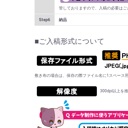
管しておりますので、入稿の必要はご
Step6
納品
■ご入稿形式について
敷き布の場合は、保存の際ファイル名に1スペース用
300dpi以上